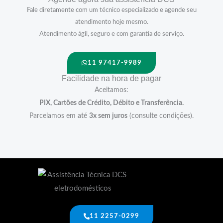
Fale diretamente com um técnico especializado e agende seu
atendimento hoje mesmo.
Atendimento ágil, seguro e com garantia de serviço.
11 97417-9989
Facilidade na hora de pagar
Aceitamos:
PIX, Cartões de Crédito, Débito e Transferência.
Parcelamos em até
3x sem juros
(consulte condições).
11 2257-0299