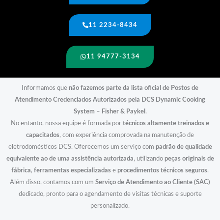
11 2234-8434
11 94777-3134
Informamos que
não fazemos parte da lista oficial de Postos de
Atendimento Credenciados Autorizados pela DCS Dynamic Cooking
System – Fisher & Paykel
.
No entanto, nossa equipe é formada por
técnicos altamente treinados e
capacitados
, com experiência comprovada na manutenção de
eletrodomésticos DCS. Oferecemos um serviço com
padrão de qualidade
equivalente ao de uma assistência autorizada
, utilizando
peças originais de
fábrica
,
ferramentas especializadas
e
procedimentos técnicos seguros
.
Além disso, contamos com um
Serviço de Atendimento ao Cliente (SAC)
dedicado, pronto para o agendamento de visitas técnicas e suporte
personalizado.