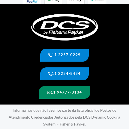
11 2257-0299
11 2234-8434
11 94777-3134
Informamos que
não fazemos parte da lista oficial de Postos de
Atendimento Credenciados Autorizados pela DCS Dynamic Cooking
System – Fisher & Paykel
.